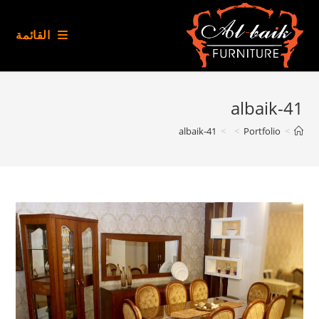
Ski
t
القائمة
conten
albaik-41
albaik-41
>
>
Portfolio
>