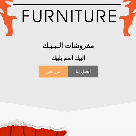
مفروشات الـبـيـك
البيك اسم يلبيك
اتصل بنا
من نحن